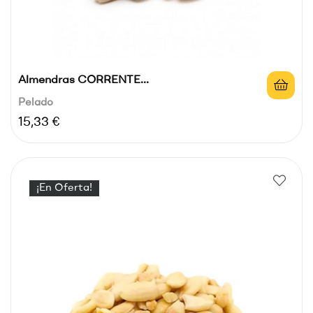
Almendras CORRENTE...
Pelado
Precio
15,33 €
¡En Oferta!