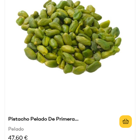
Pistacho Pelado De Primera...
Pelado
Precio
47,60 €