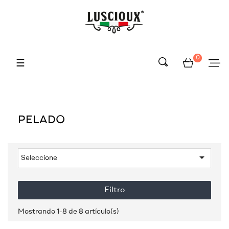
0
Navegación
☰
de
palanca
PELADO

Seleccione
Filtro
Mostrando 1-8 de 8 artículo(s)