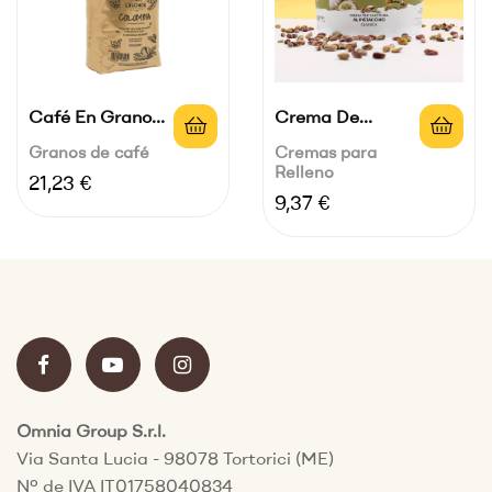
Café En Grano
Crema De
Luscioux...
Pistacho Para...
Granos de café
Cremas para
Relleno
Precio
21,23 €
Precio
9,37 €
Omnia Group S.r.l.
Via Santa Lucia - 98078 Tortorici (ME)
Nº de IVA IT01758040834