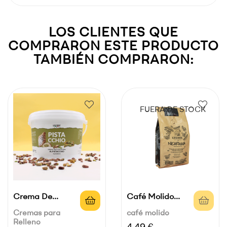
LOS CLIENTES QUE
COMPRARON ESTE PRODUCTO
TAMBIÉN COMPRARON:
FUERA DE STOCK
Crema De
Café Molido
Pistacho Para...
Luscioux...
Cremas para
café molido
Relleno