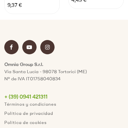
Precio
4,49 €
Precio
9,37 €
Omnia Group S.r.l.
Via Santa Lucia - 98078 Tortorici (ME)
Nº de IVA IT01758040834
+ (39) 0941 421311
Términos y condiciones
Política de privacidad
Política de cookies