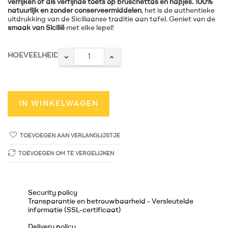
verrijken of als verfijnde toets op bruschettas en hapjes. 100%
natuurlijk en zonder conserveermiddelen
, het is de authentieke
uitdrukking van de Siciliaanse traditie aan tafel. Geniet van de
smaak van Sicilië
met elke lepel!
HOEVEELHEID
IN WINKELWAGEN
TOEVOEGEN AAN VERLANGLIJSTJE
TOEVOEGEN OM TE VERGELIJKEN
Security policy
Transparantie en betrouwbaarheid - Versleutelde
informatie (SSL-certificaat)
Delivery policy