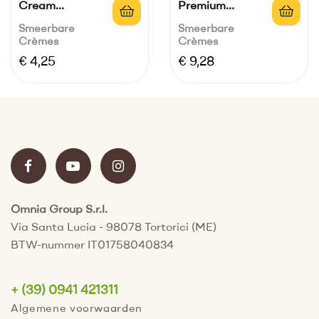
Cream
Premium
Verspreidde Zich
Pistachecrème_Maxi
Smeerbare
Smeerbare
Crèmes
Crèmes
Naar...
Pot
Prijs
Prijs
€ 4,25
€ 9,28
Omnia Group S.r.l.
Via Santa Lucia - 98078 Tortorici (ME)
BTW-nummer IT01758040834
+ (39) 0941 421311
Algemene voorwaarden