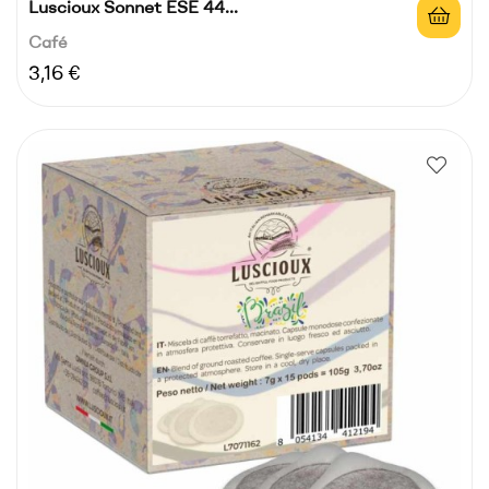
Luscioux Sonnet ESE 44...
Café
Precio
3,16 €