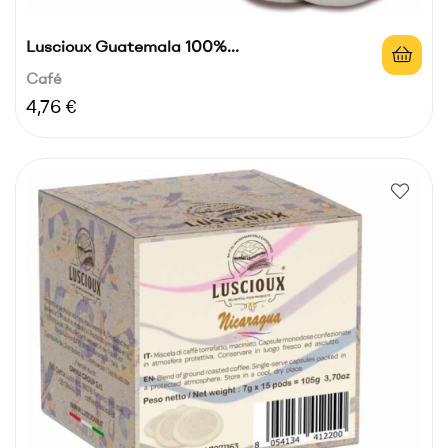
Luscioux Guatemala 100%...
Café
Precio
4,76 €