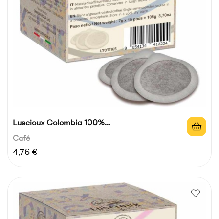
Luscioux Colombia 100%...
Café
Precio
4,76 €