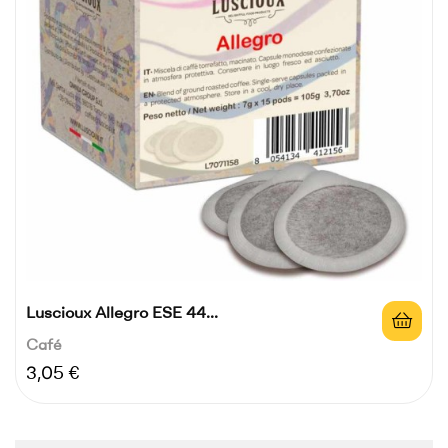
Luscioux Allegro ESE 44...
Café
Precio
3,05 €