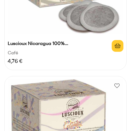
Luscioux Nicaragua 100%...
Café
Precio
4,76 €