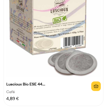
Luscioux Bio ESE 44...
Café
Precio
4,89 €