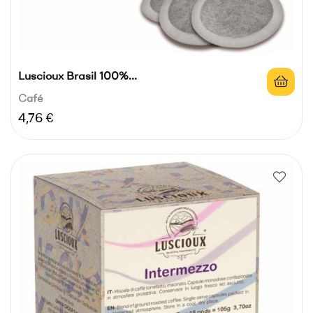
Luscioux Brasil 100%...
Café
Precio
4,76 €