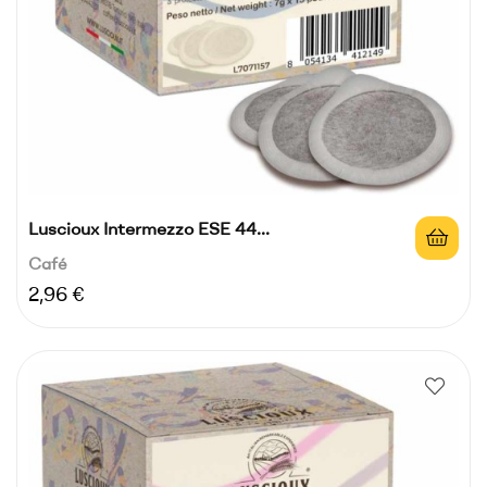
Luscioux Intermezzo ESE 44...
Café
Precio
2,96 €