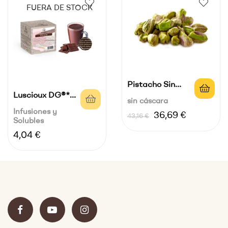
FUERA DE STOCK
Pistacho Sin
Luscioux DG®*
Cáscara Origen...
sin cáscara
Cápsulas...
Infusiones y
Precio
Precio
36,69 €
43,16 €
Solubles
normal
Precio
4,04 €