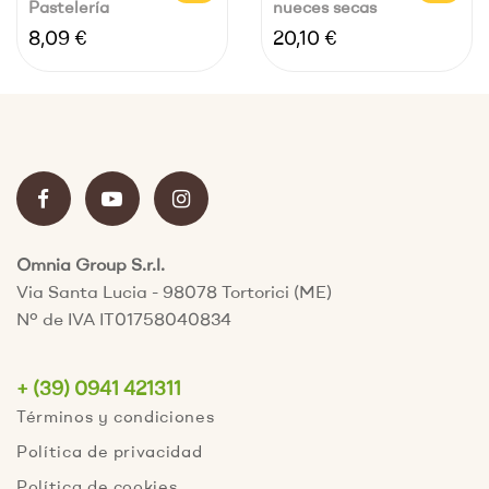
Cuadrados De...
Mediterráneo
Pastelería
nueces secas
En...
Precio
Precio
8,09 €
20,10 €
Omnia Group S.r.l.
Via Santa Lucia - 98078 Tortorici (ME)
Nº de IVA IT01758040834
+ (39) 0941 421311
Términos y condiciones
Política de privacidad
Política de cookies