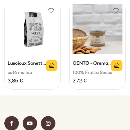
Luscioux Sonetto
CENTO - Crema
Blend Bar...
De Almendras...
café molido
100% Frutta Secca
Precio
Precio
3,85 €
2,72 €