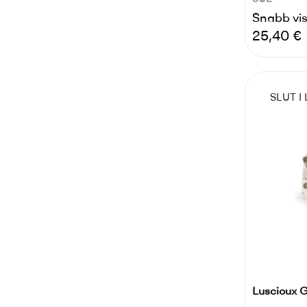
Snabb vi
Pris
25,40 €
SLUT I
Luscioux 