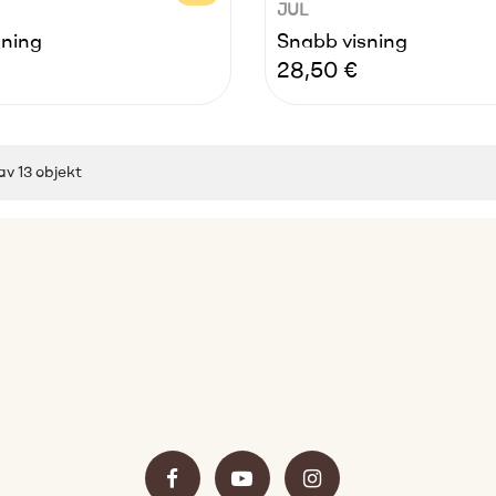
JUL
sning
Snabb visning
Pris
28,50 €
 av 13 objekt