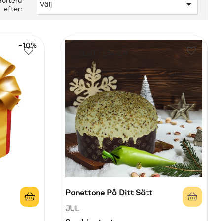
Sortera

Välj
efter:
−10%
SLUT I LAGER
Panettone På Ditt Sätt
JUL