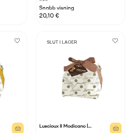
Snabb visning
Pris
20,10 €
SLUT I LAGER
Luscioux Il Modicano |...