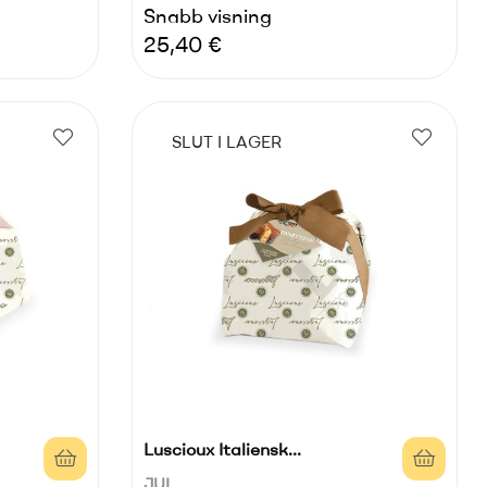
Snabb visning
Pris
25,40 €
SLUT I LAGER
Luscioux Italiensk...
JUL