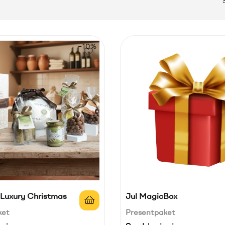
−10%
Luxury Christmas
Jul MagicBox
ket
Presentpaket