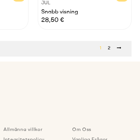
JUL
Snabb visning
Pris
28,50 €
1
2
Allmänna villkor
Om Oss
Integritetspolicy
Vanliga Frågor