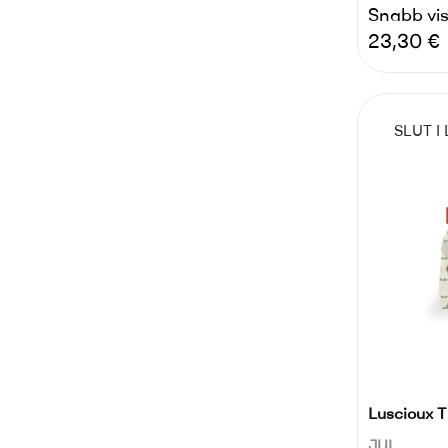
Snabb vi
Pris
23,30 €
SLUT I
Luscioux Th
JUL