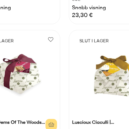
sning
Snabb visning
Pris
23,30 €
 LAGER
SLUT I LAGER
Gems Of The Woods...
Luscioux Ciaculli |...