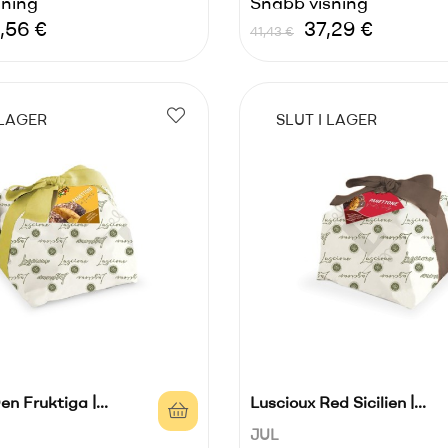
sning
Snabb visning
e
is
Ordinarie
Pris
,56 €
37,29 €
41,43 €
pris
 LAGER
SLUT I LAGER
n Fruktiga |...
Luscioux Red Sicilien |...
JUL