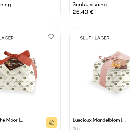
sning
Snabb visning
Pris
25,40 €
 LAGER
SLUT I LAGER
e Moor |...
Luscioux Mandelblom |...
JUL