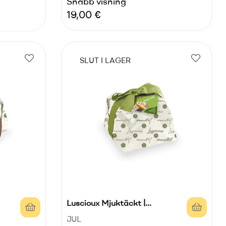
Snabb visning
Pris
19,00 €
SLUT I LAGER
Luscioux Mjuktäckt |...
JUL