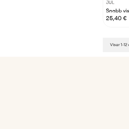
JUL
Snabb vi
Pris
25,40 €
Visar 1-12