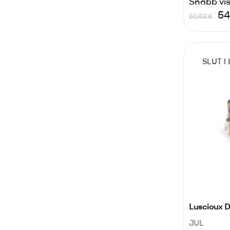
Snabb vi
Ordinari
Pr
54
60,62 €
pris
SLUT I
Luscioux De
JUL