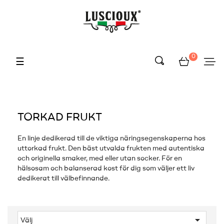
0
Toggle
☰
navigation
TORKAD FRUKT
En linje dedikerad till de viktiga näringsegenskaperna hos
uttorkad frukt. Den bäst utvalda frukten med autentiska
och originella smaker, med eller utan socker. För en
hälsosam och balanserad kost för dig som väljer ett liv
dedikerat till välbefinnande.

Välj