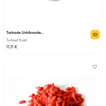
Torkade Urkärnade...
Torkad frukt
Pris
11,11 €