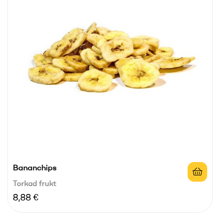
Bananchips
Torkad frukt
Pris
8,88 €