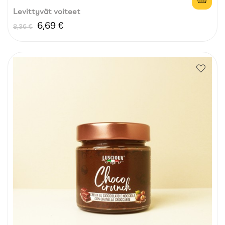
Levittyvät voiteet
Normaali
Hinta
6,69 €
8,36 €
hinta