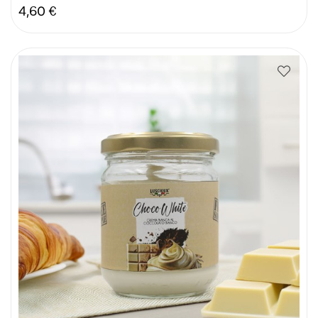
Hinta
4,60 €