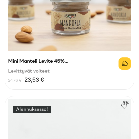
Mini Manteli Levite 45%...
Levittyvät voiteet
Normaali
Hinta
23,53 €
24,76 €
hinta
−5%
Alennuksessa!