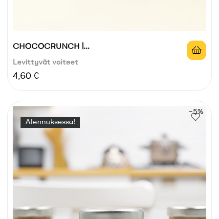
CHOCOCRUNCH |...
Levittyvät voiteet
Hinta
4,60 €
−5%
Alennuksessa!