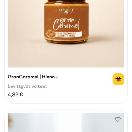
GranCaramel | Hieno...
Levittyvät voiteet
Hinta
4,82 €