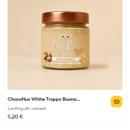
ChocoNux White Troppo Buona...
Levittyvät voiteet
Hinta
5,20 €