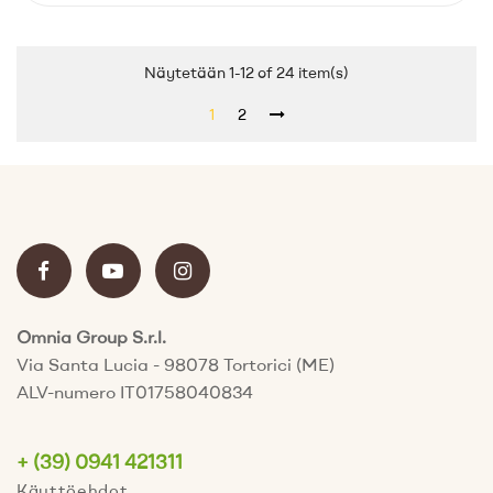
Näytetään 1-12 of 24 item(s)
1
2
Omnia Group S.r.l.
Via Santa Lucia - 98078 Tortorici (ME)
ALV-numero IT01758040834
+ (39) 0941 421311
Käyttöehdot