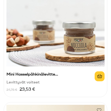
Mini Hasselpähkinälevitte...
Levittyvät voiteet
Normaali
Hinta
23,53 €
24,76 €
hinta