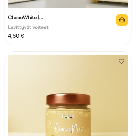
ChocoWhite |...
Levittyvät voiteet
Hinta
4,60 €