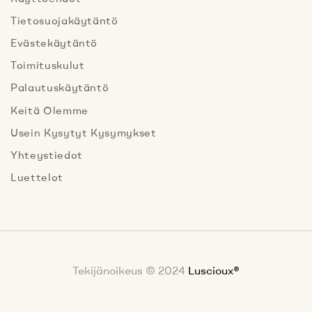
Tietosuojakäytäntö
Evästekäytäntö
Toimituskulut
Palautuskäytäntö
Keitä Olemme
Usein Kysytyt Kysymykset
Yhteystiedot
Luettelot
Tekijänoikeus © 2024
Luscioux®