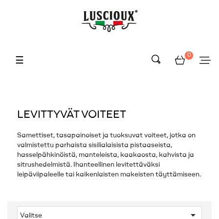
0
Toggle
☰
navigation
LEVITTYVÄT VOITEET
Samettiset, tasapainoiset ja tuoksuvat voiteet, jotka on
valmistettu parhaista sisilialaisista pistaaseista,
hasselpähkinöistä, manteleista, kaakaosta, kahvista ja
sitrushedelmistä. Ihanteellinen levitettäväksi
leipäviipaleelle tai kaikenlaisten makeisten täyttämiseen.

Valitse