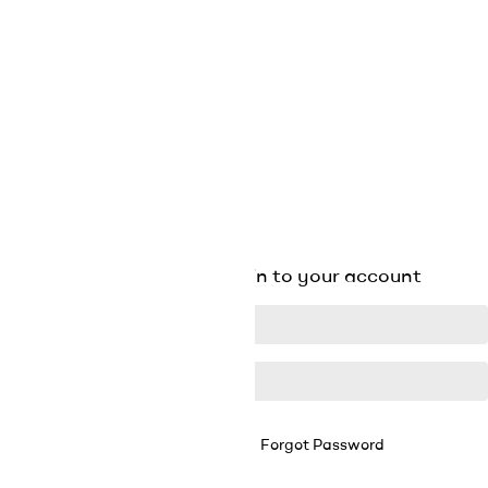
Sign up for our newsletter


LUO TILI
Already have an account?
Log in instead
Tai
Reset password

SULJE

SULJE
Existing Account Login
Login to your account
Forgot Password
Remember Me