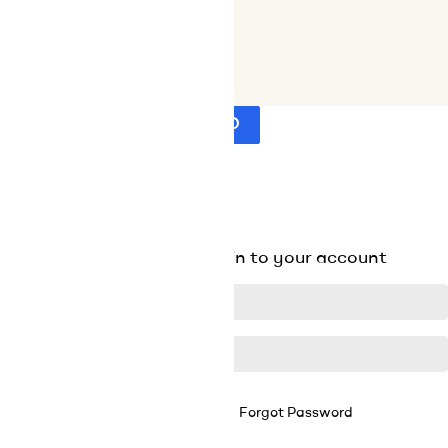
Yhteystiedot
Luettelot
Tekijänoikeus © 2024
Luscioux®
RECESSO DAL CONTRATTO
Seuraa peruutuksen tilaa


SULJE
Existing Account Login
Login to your account
Forgot Password
Remember Me