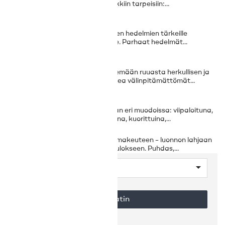
takaavat korkeat standardit kaikkiin tarpeisiin:...
Kuivattu hedelmä
Sarja, joka on omistettu kuivattujen hedelmien tärkeille
ravitsemuksellisille ominaisuuksille. Parhaat hedelmät...
Siemenet
Öljysiemenet, jotka pystyvät tekemään ruuasta herkullisen ja
erityisen, antaen sille ennen kaikkea välinpitämättömät...
Käsitelty
Kuivatut hedelmämme toimitetaan eri muodoissa: viipaloituna,
tikkuina, kuutioina, jyväinä, jauhoina, kuorittuina,...
Hunaja
Tutustu Luscioux-hunajan aitoon makeuteen – luonnon lahjaan
ja mehiläisten kärsivällisen työn tulokseen. Puhdas,...

Valitse
Suodatin
Näytetään 1-12 of 105 item(s)