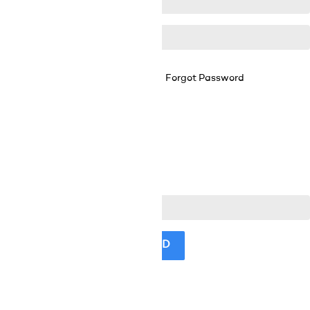
Forgot Password
Remember Me


LOGIN
No account? Create one here
Reset Password


RESET PASSWORD
New Account Register