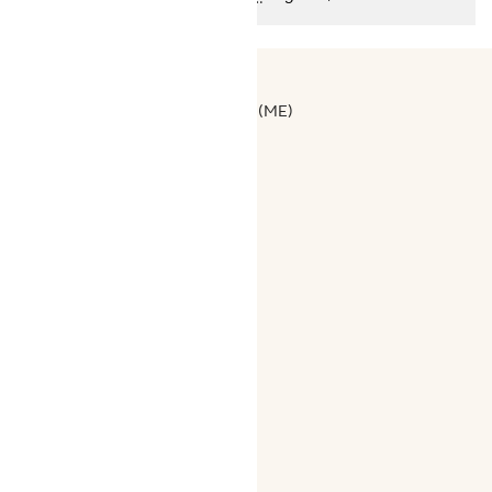
Omnia Group S.r.l.
Via Santa Lucia - 98078 Tortorici (ME)
ALV-numero IT01758040834
+ (39) 0941 421311
Käyttöehdot
Tietosuojakäytäntö
Evästekäytäntö
Toimituskulut
Palautuskäytäntö
Keitä Olemme
Usein Kysytyt Kysymykset