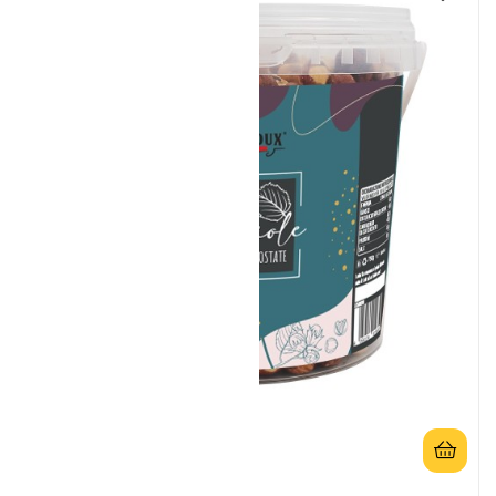
Paahdetut Sisilialaiset...
Pähkinät ja johdannaiset