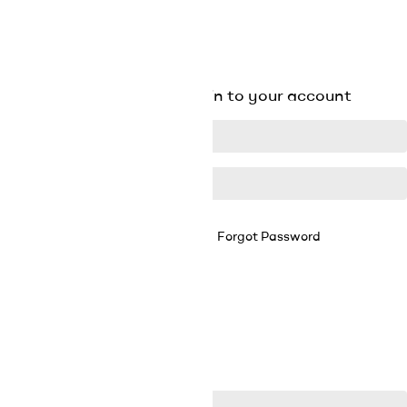

SULJE

SULJE
Existing Account Login
Login to your account
Forgot Password
Remember Me


LOGIN
No account? Create one here
Reset Password