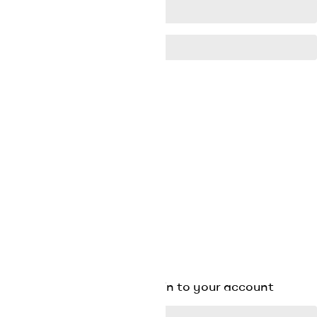
I agree to the terms.
*
Sign up for our newsletter


LUO TILI
Already have an account?
Log in instead
Tai
Reset password

SULJE

SULJE
Existing Account Login
Login to your account