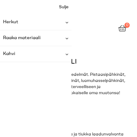
Sulje
Herkut
0
Toggle
☰
navigation
Raaka materiaali
Kahvi
RAAKA MATERIAALI
Parhaat sisilialaiset kuivatut hedelmät. Pistaasipähkinät,
kuoritut mantelit, saksanpähkinät, luomuhasselpähkinät,
luonnolliset ja aidot ainesosat terveelliseen ja
maukkaaseen ruokavalioon. Jokaiselle oma muotonsa!
Kuivatut pähkinät
Huolellinen raaka-aineiden valinta ja tiukka laadunvalvonta