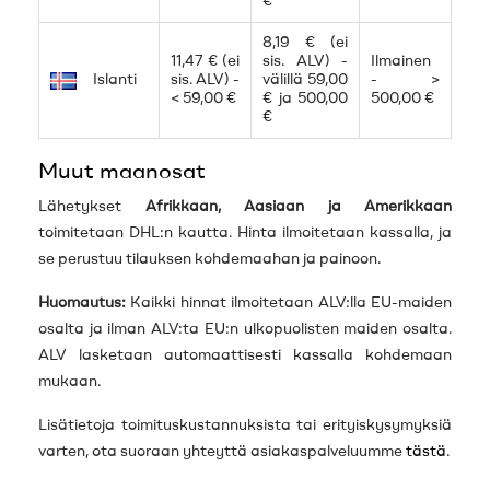
€
8,19 € (ei
11,47 € (ei
sis. ALV) -
Ilmainen
Islanti
sis. ALV) -
välillä 59,00
- >
< 59,00 €
€ ja 500,00
500,00 €
€
Muut maanosat
Lähetykset
Afrikkaan, Aasiaan ja Amerikkaan
toimitetaan DHL:n kautta. Hinta ilmoitetaan kassalla, ja
se perustuu tilauksen kohdemaahan ja painoon.
Huomautus:
Kaikki hinnat ilmoitetaan ALV:lla EU-maiden
osalta ja ilman ALV:ta EU:n ulkopuolisten maiden osalta.
ALV lasketaan automaattisesti kassalla kohdemaan
mukaan.
Lisätietoja toimituskustannuksista tai erityiskysymyksiä
varten, ota suoraan yhteyttä asiakaspalveluumme
tästä
.