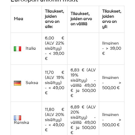
Euroopan unionin maat
Tilaukset,
Tilaukset,
Tilaukset,
joiden
joiden
Maa
joiden arvo
arvo on
arvo on
on välillä
alle:
yli:
6,00 €
(ALV 22%
Ilmainen
Italia
sisältyy)
- > 39,00
- < 39,00
€
€
6,83 € (ALV
11,70 €
19%
(ALV 19%
Ilmainen
sisältyy) -
Saksa
sisältyy)
- >
välillä 49,00
- < 49,00
500,00 €
€ ja 500,00
€
€
6,89 € (ALV
11,80 €
20%
(ALV 20%
Ilmainen
sisältyy) -
sisältyy)
- >
Ranska
välillä 49,00
- < 49,00
500,00 €
€ ja 500,00
€
€