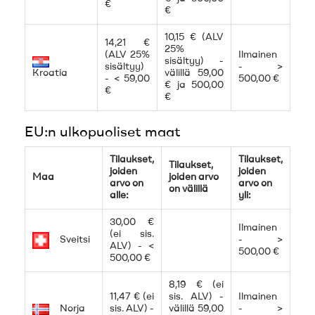
€
€
10,15 € (ALV
14,21 €
25%
(ALV 25%
Ilmainen
sisältyy) -
sisältyy)
- >
Kroatia
välillä 59,00
- < 59,00
500,00 €
€ ja 500,00
€
€
EU:n ulkopuoliset maat
Tilaukset,
Tilaukset,
Tilaukset,
joiden
joiden
Maa
joiden arvo
arvo on
arvo on
on välillä
alle:
yli:
30,00 €
Ilmainen
(ei sis.
- >
Sveitsi
ALV) - <
500,00 €
500,00 €
8,19 € (ei
11,47 € (ei
sis. ALV) -
Ilmainen
Norja
sis. ALV) -
välillä 59,00
- >