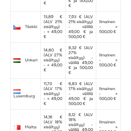
€ ja 500,00
€
€
13,89 €
7,93 € (ALV
(ALV 21%
21% sisältyy)
Ilmainen
Tšekki
sisältyy)
- välillä
- >
- < 49,00
49,00 € ja
500,00 €
€
500,00 €
8,32 € (ALV
14,60 €
27%
(ALV 27%
Ilmainen
sisältyy) -
Unkari
sisältyy)
- >
välillä 49,00
- < 49,00
500,00 €
€ ja 500,00
€
€
11,70 €
6,83 € (ALV
(ALV 17%
17% sisältyy)
Ilmainen
sisältyy)
- välillä
- >
Luxemburg
- < 49,00
49,00 € ja
500,00 €
€
500,00 €
8,12 € (ALV
14,16 €
18%
(ALV 18%
Ilmainen
sisältyy) -
Malta
sisältyy)
- >
välillä 49,00