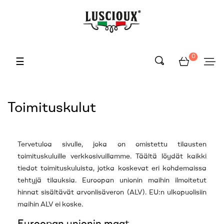
0
Toggle
☰
navigation
Toimituskulut
Tervetuloa sivulle, joka on omistettu tilausten
toimituskuluille verkkosivuillamme. Täältä löydät kaikki
tiedot toimituskuluista, jotka koskevat eri kohdemaissa
tehtyjä tilauksia. Euroopan unionin maihin ilmoitetut
hinnat sisältävät arvonlisäveron (ALV). EU:n ulkopuolisiin
maihin ALV ei koske.