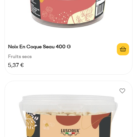
Noix En Coque Seau 400 G
Fruits secs
Prix
5,37 €