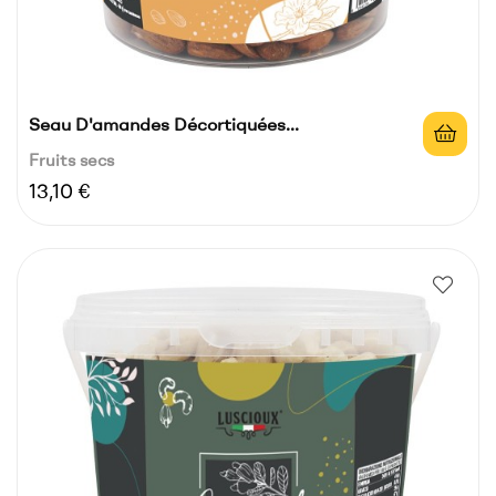
Seau D'amandes Décortiquées...
Fruits secs
Prix
13,10 €