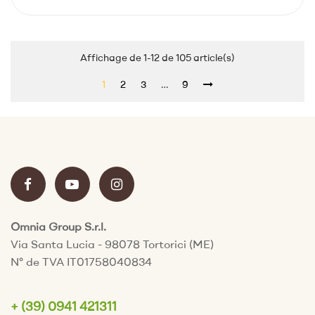
Affichage de 1-12 de 105 article(s)
1
2
3
…
9
Omnia Group S.r.l.
Via Santa Lucia - 98078 Tortorici (ME)
N° de TVA IT01758040834
+ (39) 0941 421311