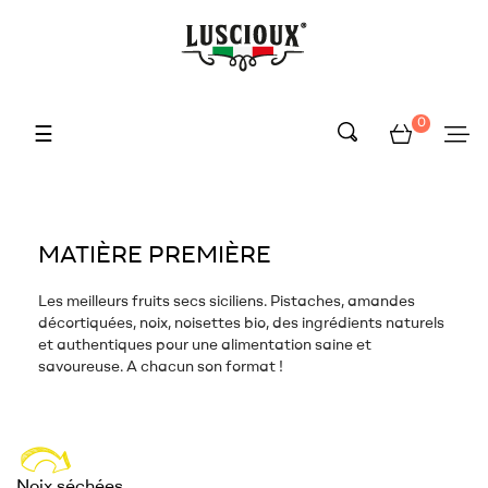
0
Basculer
☰
la
navigation
MATIÈRE PREMIÈRE
Les meilleurs fruits secs siciliens. Pistaches, amandes
décortiquées, noix, noisettes bio, des ingrédients naturels
et authentiques pour une alimentation saine et
savoureuse. A chacun son format !
Noix séchées