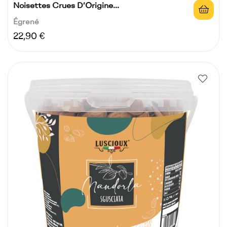
Noisettes Crues D’Origine...
Égrené
Prix
22,90 €