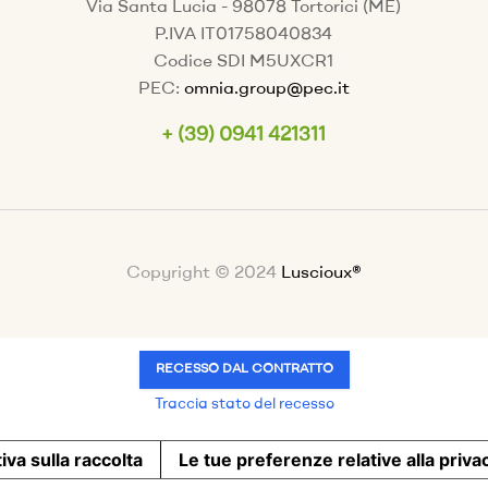
Via Santa Lucia - 98078 Tortorici (ME)
P.IVA IT01758040834
Codice SDI M5UXCR1
PEC:
omnia.group@pec.it
+ (39) 0941 421311
Copyright © 2024
Luscioux®
RECESSO DAL CONTRATTO
Traccia stato del recesso
iva sulla raccolta
Le tue preferenze relative alla priva