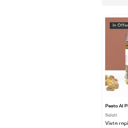
In Offe
Pesto Al P
Salati
Vista rap