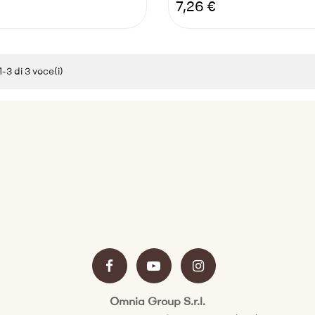
Prezzo
7,26 €
-3 di 3 voce(i)
Omnia Group S.r.l.