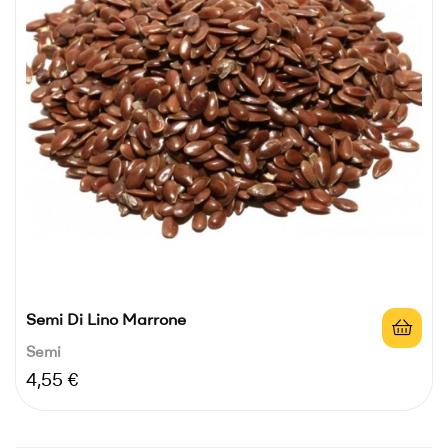
Semi Di Lino Marrone
Semi
Prezzo
4,55 €