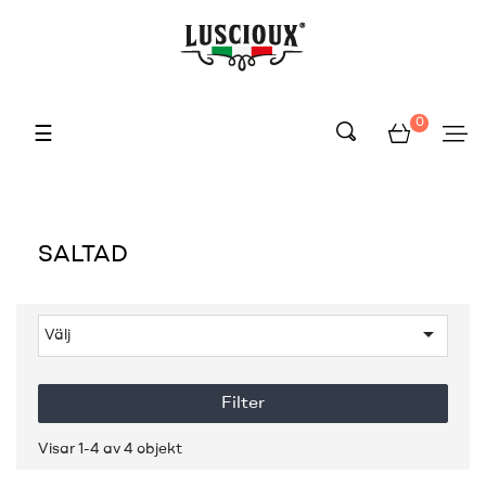
0
Toggle
☰
navigation
SALTAD

Välj
Filter
Visar 1-4 av 4 objekt