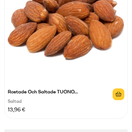
Rostade Och Saltade TUONO...
Saltad
Pris
13,96 €