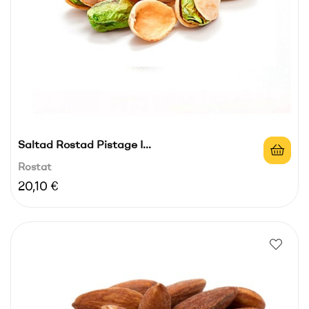
Saltad Rostad Pistage I...
Rostat
Pris
20,10 €