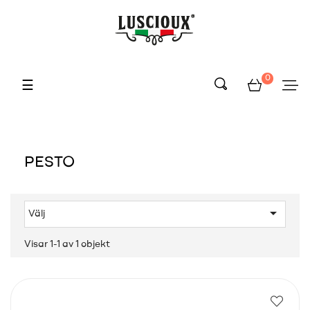
0
Toggle
☰
navigation
PESTO

Välj
Visar 1-1 av 1 objekt