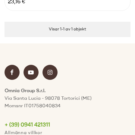
Pris
23,16 €
Visar 1-1 av 1 objekt
Omnia Group S.r.l.
Via Santa Lucia - 98078 Tortorici (ME)
Momsnr IT01758040834
+ (39) 0941 421311
Allmänna villkor