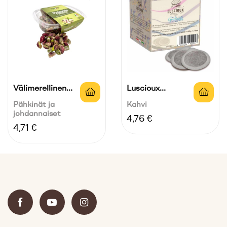
Välimerellinen
Luscioux
Kuorittu...
Guatemala 100
Pähkinät ja
Kahvi
johdannaiset
%...
Hinta
4,76 €
Hinta
4,71 €