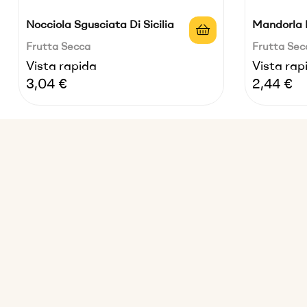
Nocciola Sgusciata Di Sicilia
Mandorla Di
Frutta Secca
Frutta Sec
Vista rapida
Vista rap
Prezzo
Prezzo
3,04 €
2,44 €