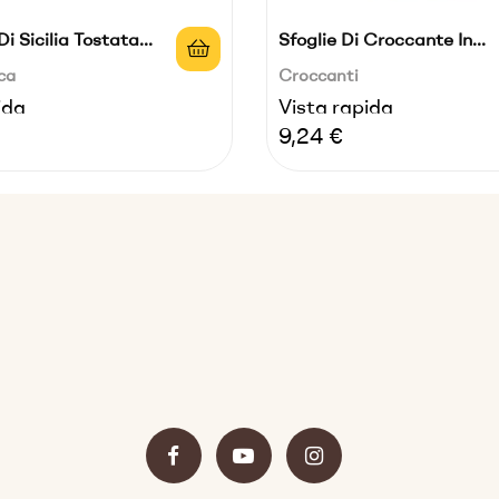
 Sicilia Tostata...
Sfoglie Di Croccante In...
ca
Croccanti
ida
Vista rapida
Prezzo
9,24 €