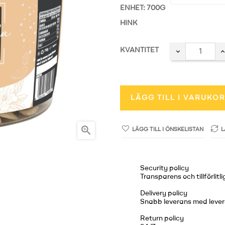
ENHET: 700G
HINK
KVANTITET
LÄGG TILL I VARUKO

LÄGG TILL I ÖNSKELISTAN
L
Security policy
Transparens och tillförlit
Delivery policy
Snabb leverans med levera
Return policy