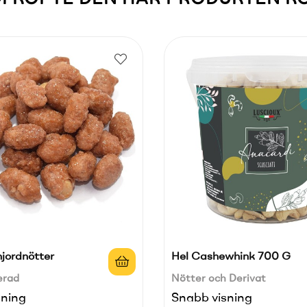
njordnötter
Hel Cashewhink 700 G
erad
Nötter och Derivat
sning
Snabb visning