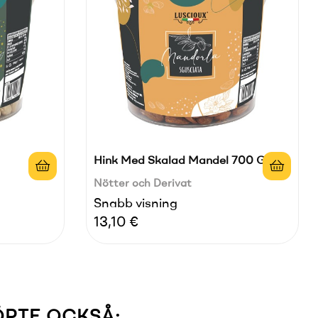
Hink Med Skalad Mandel 700 G
Nötter och Derivat
Snabb visning
Pris
13,10 €
ÖPTE OCKSÅ: