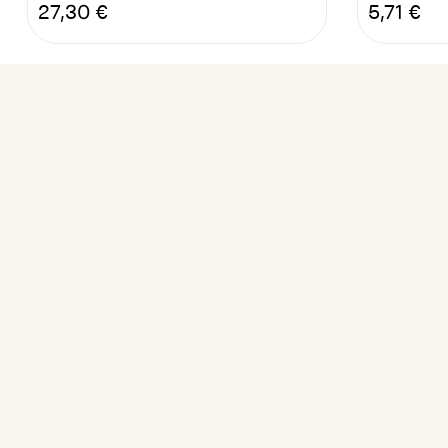
Pris
Pris
27,30 €
5,71 €