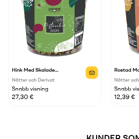
Hink Med Skalade...
Rostad Ma
Nötter och Derivat
Nötter och
Snabb visning
Snabb vi
Pris
Pris
27,30 €
12,39 €
KUNDER SOM