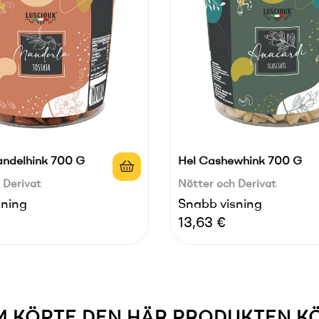
ndelhink 700 G
Hel Cashewhink 700 G
 Derivat
Nötter och Derivat
sning
Snabb visning
Pris
13,63 €
 KÖPTE DEN HÄR PRODUKTEN K