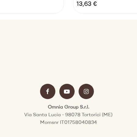
Pris
13,63 €
Omnia Group S.r.l.
Via Santa Lucia - 98078 Tortorici (ME)
Momsnr IT01758040834