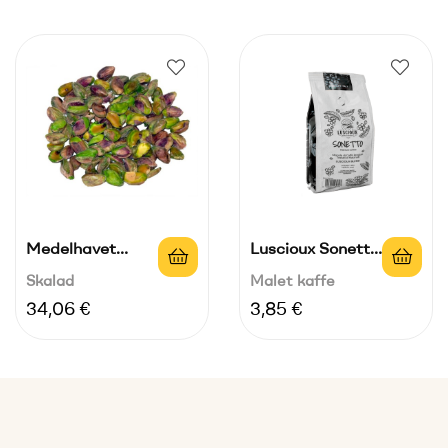
Medelhavet
Luscioux Sonetto
Skalad Pistage
Blend Bar...
Skalad
Malet kaffe
Pris
Pris
34,06 €
3,85 €